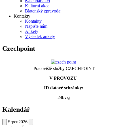
Kalendář akcí
Kulturní akce
Blatenský zpravodaj
Kontakty
Kontakty
Napište nám
Ankety
Výsledek ankety
Czechpoint
Pracoviště služby CZECHPOINT
V PROVOZU
ID datové schránky:
i24bvzj
Kalendář
Srpen
2026