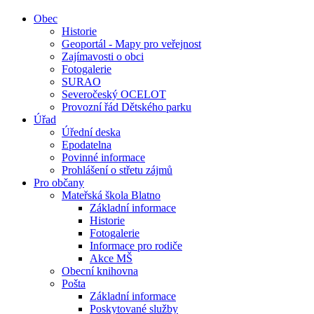
Obec
Historie
Geoportál - Mapy pro veřejnost
Zajímavosti o obci
Fotogalerie
SURAO
Severočeský OCELOT
Provozní řád Dětského parku
Úřad
Úřední deska
Epodatelna
Povinné informace
Prohlášení o střetu zájmů
Pro občany
Mateřská škola Blatno
Základní informace
Historie
Fotogalerie
Informace pro rodiče
Akce MŠ
Obecní knihovna
Pošta
Základní informace
Poskytované služby