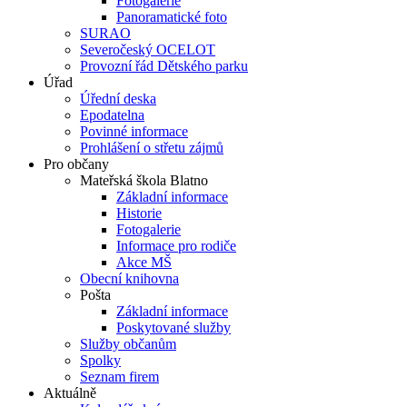
Fotogalerie
Panoramatické foto
SURAO
Severočeský OCELOT
Provozní řád Dětského parku
Úřad
Úřední deska
Epodatelna
Povinné informace
Prohlášení o střetu zájmů
Pro občany
Mateřská škola Blatno
Základní informace
Historie
Fotogalerie
Informace pro rodiče
Akce MŠ
Obecní knihovna
Pošta
Základní informace
Poskytované služby
Služby občanům
Spolky
Seznam firem
Aktuálně