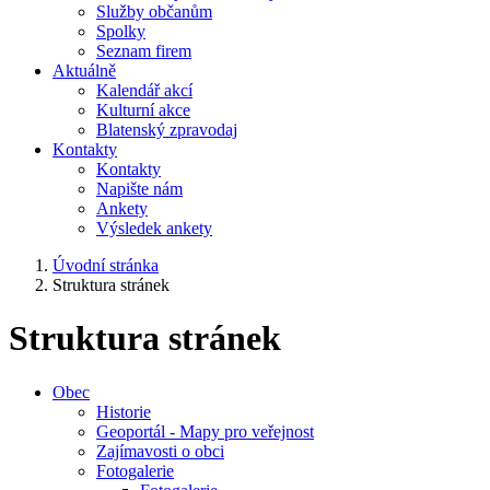
Služby občanům
Spolky
Seznam firem
Aktuálně
Kalendář akcí
Kulturní akce
Blatenský zpravodaj
Kontakty
Kontakty
Napište nám
Ankety
Výsledek ankety
Úvodní stránka
Struktura stránek
Struktura stránek
Obec
Historie
Geoportál - Mapy pro veřejnost
Zajímavosti o obci
Fotogalerie