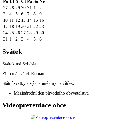
Po
Út
St
Čt
Pá
So
Ne
27
28
29
30
31
1
2
3
4
5
6
7
8
9
10
11
12
13
14
15
16
17
18
19
20
21
22
23
24
25
26
27
28
29
30
31
1
2
3
4
5
6
Svátek
Svátek má
Soběslav
Zítra má svátek
Roman
Státní svátky a významné dny na zítřek:
Mezinárodní den původního obyvatelstva
Videoprezentace obce