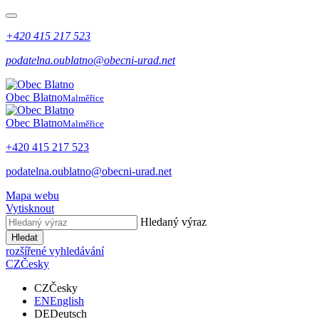
+420 415 217 523
podatelna.oublatno@obecni-urad.net
Obec Blatno
Malměřice
Obec Blatno
Malměřice
+420 415 217 523
podatelna.oublatno@obecni-urad.net
Mapa webu
Vytisknout
Hledaný výraz
Hledat
rozšířené vyhledávání
CZ
Česky
CZ
Česky
EN
English
DE
Deutsch