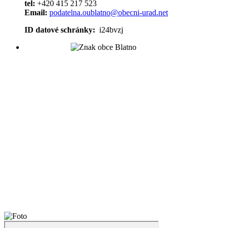
tel:
+420 415 217 523
Email:
podatelna.oublatno@obecni-urad.net
ID datové schránky:
i24bvzj