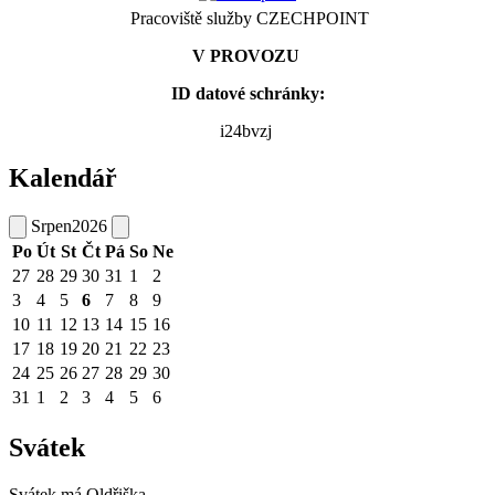
Pracoviště služby CZECHPOINT
V PROVOZU
ID datové schránky:
i24bvzj
Kalendář
Srpen
2026
Po
Út
St
Čt
Pá
So
Ne
27
28
29
30
31
1
2
3
4
5
6
7
8
9
10
11
12
13
14
15
16
17
18
19
20
21
22
23
24
25
26
27
28
29
30
31
1
2
3
4
5
6
Svátek
Svátek má
Oldřiška