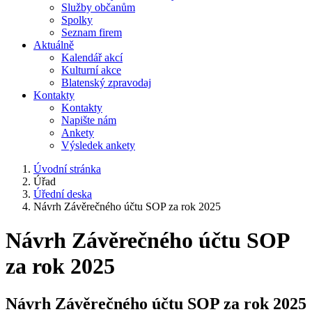
Služby občanům
Spolky
Seznam firem
Aktuálně
Kalendář akcí
Kulturní akce
Blatenský zpravodaj
Kontakty
Kontakty
Napište nám
Ankety
Výsledek ankety
Úvodní stránka
Úřad
Úřední deska
Návrh Závěrečného účtu SOP za rok 2025
Návrh Závěrečného účtu SOP
za rok 2025
Návrh Závěrečného účtu SOP za rok 2025