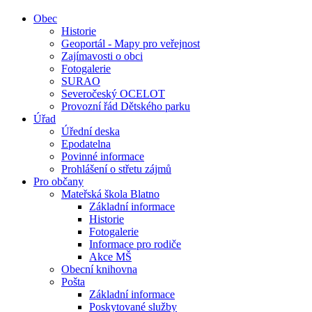
Obec
Historie
Geoportál - Mapy pro veřejnost
Zajímavosti o obci
Fotogalerie
SURAO
Severočeský OCELOT
Provozní řád Dětského parku
Úřad
Úřední deska
Epodatelna
Povinné informace
Prohlášení o střetu zájmů
Pro občany
Mateřská škola Blatno
Základní informace
Historie
Fotogalerie
Informace pro rodiče
Akce MŠ
Obecní knihovna
Pošta
Základní informace
Poskytované služby