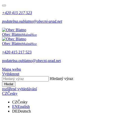
+420 415 217 523
podatelna.oublatno@obecni-urad.net
Obec Blatno
Malměřice
Obec Blatno
Malměřice
+420 415 217 523
podatelna.oublatno@obecni-urad.net
Mapa webu
Vytisknout
Hledaný výraz
Hledat
rozšířené vyhledávání
CZ
Česky
CZ
Česky
EN
English
DE
Deutsch